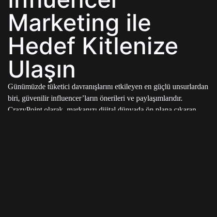
Marketing ile
Hedef Kitlenize
Ulaşın
Günümüzde tüketici davranışlarını etkileyen en güçlü unsurlardan
biri, güvenilir influencer’ların önerileri ve paylaşımlarıdır.
CrazyPoint olarak, markanızı dijital dünyada ön plana çıkaran
influencer marketing
çözümleriyle, doğru kitleye en etkili
yoldan ulaşmanıza yardımcı oluyoruz.
Neden Influencer Marketing?
Güven ve İkna:
İnsanlar, güvendikleri kişilerin önerilerine
daha fazla önem verir. Bu yüzden influencer’lar, markanızı
hedef kitlenize etkili bir şekilde tanıtarak güven oluşturur.
Doğru Hedefleme:
Markanızın potansiyel müşterilerine
ulaşmak için seçilen influencer’lar, belirli bir ilgi alanına sahip